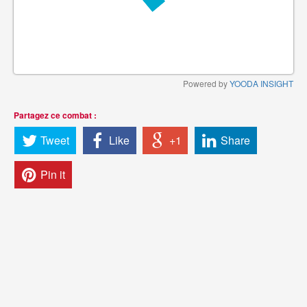
Powered by
YOODA INSIGHT
Partagez ce combat :
Tweet
Like
+1
Share
Pin it