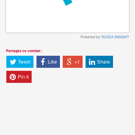
Powered by
YOODA INSIGHT
Partagez ce combat :
Tweet
Like
+1
Share
Pin it