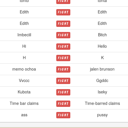
tonto
tonta
FIGHT
Edith
Edith
FIGHT
Edith
Edith
FIGHT
Imbeciil
Bitch
FIGHT
Hi
Hello
FIGHT
H
K
FIGHT
memo ochoa
jalen brunson
FIGHT
Vvccc
Ggddc
FIGHT
Kubota
Iseky
FIGHT
Time bar claims
Time-barred claims
FIGHT
ass
pussy
FIGHT