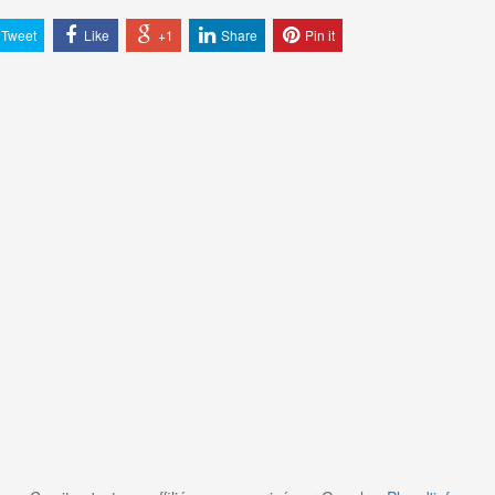
Tweet
Like
+1
Share
Pin it