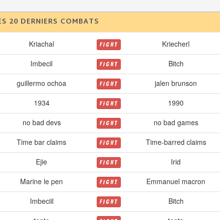
ES 20 DERNIERS COMBATS
Kriachal
Kriecherl
FIGHT
Imbecil
Bitch
FIGHT
guillermo ochoa
jalen brunson
FIGHT
1934
1990
FIGHT
no bad devs
no bad games
FIGHT
Time bar claims
Time-barred claims
FIGHT
Ejie
Irid
FIGHT
Marine le pen
Emmanuel macron
FIGHT
Imbeciil
Bitch
FIGHT