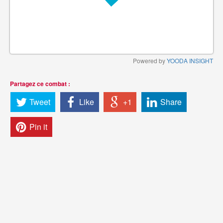
Powered by
YOODA INSIGHT
Partagez ce combat :
Tweet
Like
+1
Share
Pin it