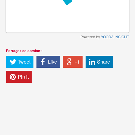
Powered by
YOODA INSIGHT
Partagez ce combat :
Tweet
Like
+1
Share
Pin it