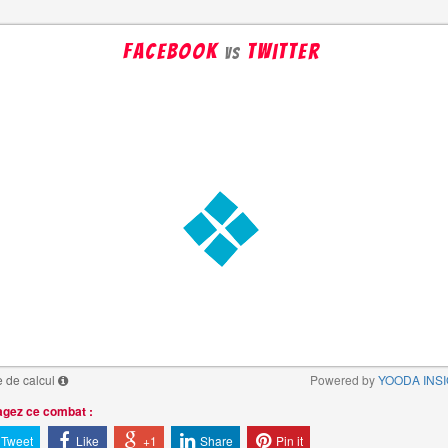
facebook
twitter
vs
 de calcul
Powered by
YOODA INS
agez ce combat :
Tweet
Like
+1
Share
Pin it