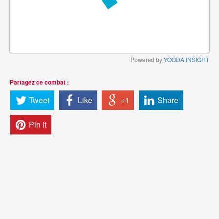
Powered by
YOODA INSIGHT
Partagez ce combat :
Tweet
Like
+1
Share
Pin it