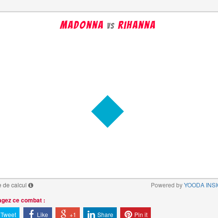
madonna
rihanna
vs
 de calcul
Powered by
YOODA INS
agez ce combat :
Tweet
Like
+1
Share
Pin it