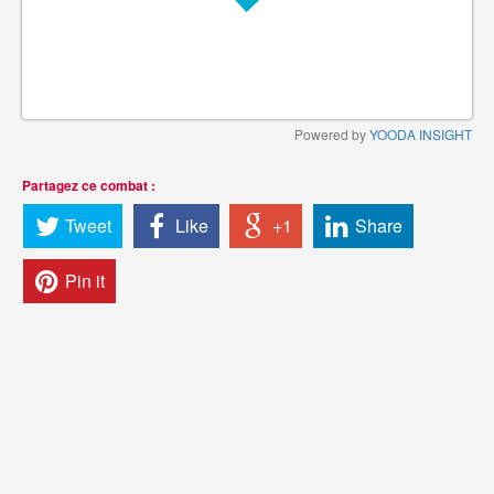
Powered by
YOODA INSIGHT
Partagez ce combat :
Tweet
Like
+1
Share
Pin it