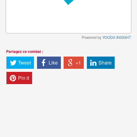
Powered by
YOODA INSIGHT
Partagez ce combat :
Tweet
Like
+1
Share
Pin it