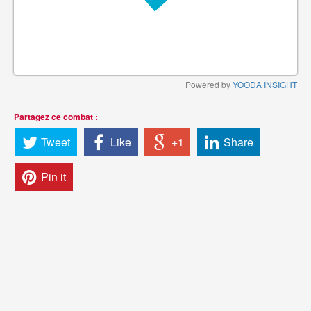
Powered by
YOODA INSIGHT
Partagez ce combat :
Tweet
Like
+1
Share
Pin it