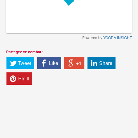
Powered by
YOODA INSIGHT
Partagez ce combat :
Tweet
Like
+1
Share
Pin it