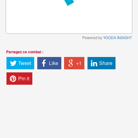
Powered by
YOODA INSIGHT
Partagez ce combat :
Tweet
Like
+1
Share
Pin it