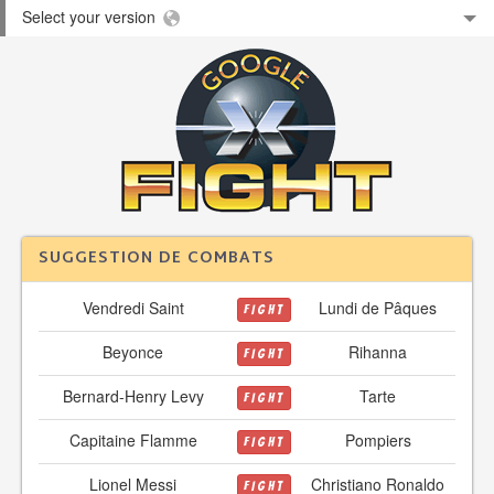
Select your version
SUGGESTION DE COMBATS
Vendredi Saint
Lundi de Pâques
FIGHT
Beyonce
Rihanna
FIGHT
Bernard-Henry Levy
Tarte
FIGHT
Capitaine Flamme
Pompiers
FIGHT
Lionel Messi
Christiano Ronaldo
FIGHT