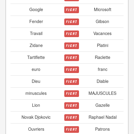
Google
Microsoft
FIGHT
Fender
Gibson
FIGHT
Travail
Vacances
FIGHT
Zidane
Platini
FIGHT
Tartiflette
Raclette
FIGHT
euro
franc
FIGHT
Dieu
Diable
FIGHT
minuscules
MAJUSCULES
FIGHT
Lion
Gazelle
FIGHT
Novak Djokovic
Raphael Nadal
FIGHT
Ouvriers
Patrons
FIGHT