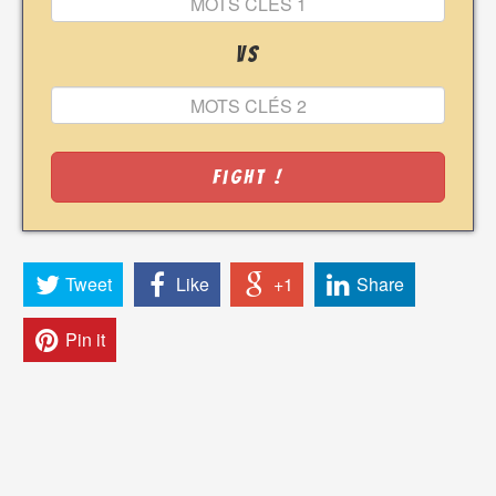
VS
Fight !
Tweet
Like
+1
Share
Pin it